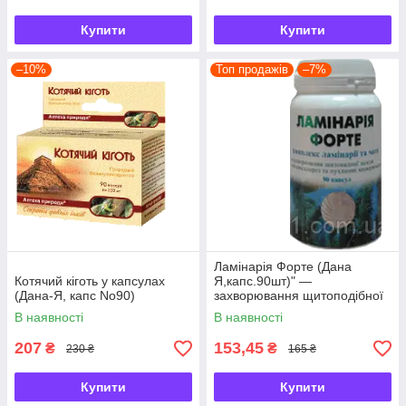
Купити
Купити
–10%
Топ продажів
–7%
Ламінарія Форте (Дана
Котячий кіготь у капсулах
Я,капс.90шт)" —
(Дана-Я, капс No90)
захворювання щитоподібної
залози
В наявності
В наявності
207
153,45
₴
₴
230 ₴
165 ₴
Купити
Купити