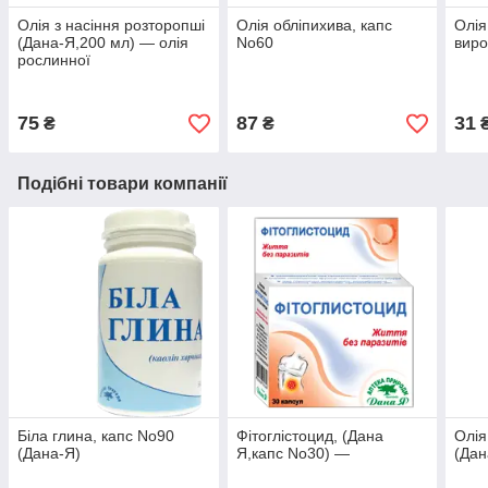
Олія з насіння розторопші
Олія обліпихива, капс
Олія
(Дана-Я,200 мл) — олія
No60
виро
рослинної
75
87
31
₴
₴
Подібні товари компанії
Біла глина, капс No90
Фітоглістоцид, (Дана
Олія
(Дана-Я)
Я,капс No30) —
(Дан