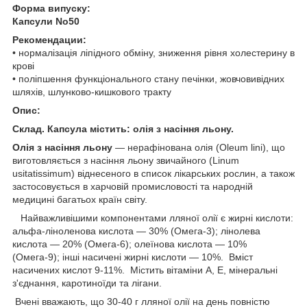
Форма випуску:
Капсули No50
Рекомендации:
• нормалізація ліпідного обміну, зниження рівня холестерину в
крові
• поліпшення функціонального стану печінки, жовчовивідних
шляхів, шлунково-кишкового тракту
Опис:
Склад. Капсула містить: олія з насіння льону.
Олія з насіння льону
― нерафінована олія (Oleum lini), що
виготовляється з насіння льону звичайного (Linum
usitatissimum) віднесеного в список лікарських рослин, а також
застосовується в харчовій промисловості та народній
медицині багатьох країн світу.
Найважливішими компонентами лляної олії є жирні кислоти:
альфа-ліноленова кислота — 30% (Омега-3); лінолева
кислота — 20% (Омега-6); олеїнова кислота — 10%
(Омега-9); інші насичені жирні кислоти — 10%. Вміст
насичених кислот 9-11%. Містить вітаміни А, E, мінеральні
з'єднання, каротиноїди та лігани.
Вчені вважають, що 30-40 г лляної олії на день повністю