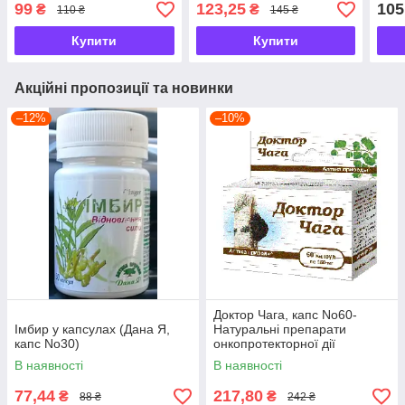
99
123,25
105
₴
₴
110 ₴
145 ₴
Купити
Купити
Акційні пропозиції та новинки
–12%
–10%
Доктор Чага, капс No60-
Імбир у капсулах (Дана Я,
Натуральні препарати
капс No30)
онкопротекторної дії
В наявності
В наявності
77,44
217,80
₴
₴
88 ₴
242 ₴