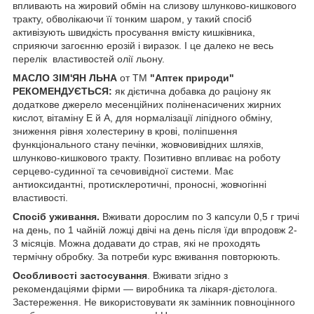
впливають на жировий обмін на слизову шлунково-кишкового
тракту, обволікаючи її тонким шаром, у такий спосіб
активізують швидкість просування вмісту кишківника,
сприяючи загоєнню ерозій і виразок. І це далеко не весь
перелік властивостей олії льону.
МАСЛО ЗІМ'ЯН ЛЬНА
от ТМ
"Аптек природи"
РЕКОМЕНДУЄТЬСЯ:
як дієтична добавка до раціону як
додаткове джерело месенційних поліненасичених жирних
кислот, вітаміну Е й А, для нормалізації ліпідного обміну,
зниження рівня холестерину в крові, поліпшення
функціонального стану печінки, жовчовивідних шляхів,
шлунково-кишкового тракту. Позитивно впливає на роботу
серцево-судинної та сечовивідної системи. Має
антиоксидантні, протисклеротичні, проносні, жовчогінні
властивості.
Спосіб уживання.
Вживати дорослим по 3 капсули 0,5 г тричі
на день, по 1 чайній ложці двічі на день після їди впродовж 2-
3 місяців. Можна додавати до страв, які не проходять
термічну обробку. За потреби курс вживання повторюють.
Особливості застосування
. Вживати згідно з
рекомендаціями фірми — виробника та лікаря-дієтолога.
Застереження. Не використовувати як замінник повноцінного