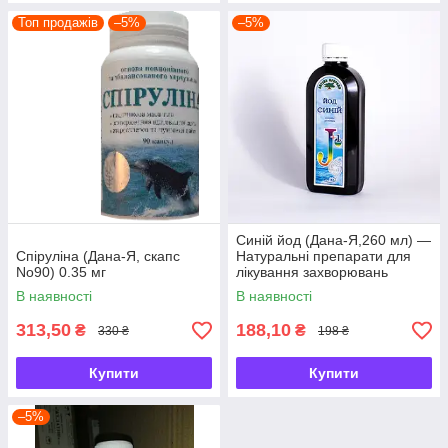
Топ продажів
–5%
–5%
Синій йод (Дана-Я,260 мл) —
Спіруліна (Дана-Я, скапс
Натуральні препарати для
No90) 0.35 мг
лікування захворювань
щитоподібної залози
В наявності
В наявності
313,50
188,10
₴
₴
330 ₴
198 ₴
Купити
Купити
–5%