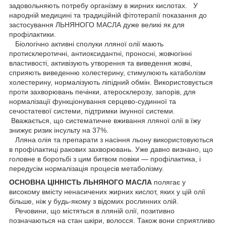
задовольняють потребу організму в жирних кислотах. У
народній медицині та традиційній фітотерапії показання до
застосування ЛЬНЯНОГО МАСЛА дуже великі як для
профілактики.
Біологічно активні сполуки лляної олії мають
протисклеротичні, антиоксидантні, проносні, жовчогінні
властивості, активізують утворення та виведення жовчі,
сприяють виведенню холестерину, стимулюють катаболізм
холестерину, нормалізують ліпідний обмін. Використовується
проти захворювань печінки, атеросклерозу, запорів, для
нормалізації функціонування серцево-судинної та
сечостатевої системи, підтримки імунної системи.
Вважається, що систематичне вживання лляної олії в їжу
знижує ризик інсульту на 37%.
Лляна олія та препарати з насіння льону використовуються
в профілактиці ракових захворювань. Уже давно визнано, що
головне в боротьбі з цим битвом повіки — профілактика, і
передусім нормалізація процесів метаболізму.
ОСНОВНА ЦІННІСТЬ ЛЬНЯНОГО МАСЛА
полягає у
високому вмісту ненасичених жирних кислот, яких у цій олії
більше, ніж у будь-якому з відомих рослинних олій.
Речовини, що містяться в лляній олії, позитивно
позначаються на стан шкіри, волосся. Також вони сприятливо