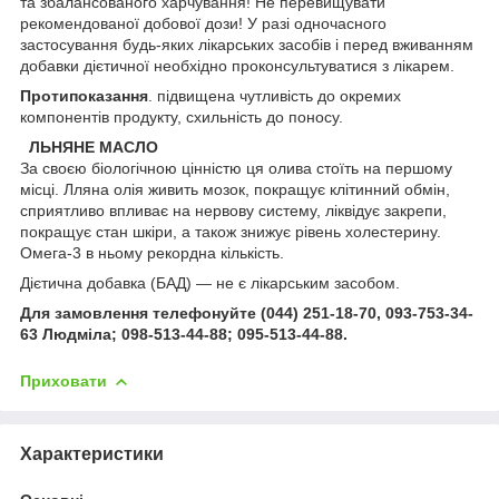
та збалансованого харчування! Не перевищувати
рекомендованої добової дози! У разі одночасного
застосування будь-яких лікарських засобів і перед вживанням
добавки дієтичної необхідно проконсультуватися з лікарем.
Протипоказання
. підвищена чутливість до окремих
компонентів продукту, схильність до поносу.
ЛЬНЯНЕ МАСЛО
За своєю біологічною цінністю ця олива стоїть на першому
місці. Лляна олія живить мозок, покращує клітинний обмін,
сприятливо впливає на нервову систему, ліквідує закрепи,
покращує стан шкіри, а також знижує рівень холестерину.
Омега-3 в ньому рекордна кількість.
Дієтична добавка (БАД) — не є лікарським засобом.
Для замовлення телефонуйте (044) 251-18-70, 093-753-34-
63 Людміла; 098-513-44-88; 095-513-44-88.
Приховати
Характеристики