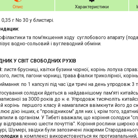
Опис
Характеристики
0,35 г No 30 у блистирі.
ндации:
рофілактики та пом'якшення ходу суглобового апарату (подаг
лізує водно-сольовий і вуглеводний обміни.
НИК У СВІТ СВОБОДНИХ РУХІВ
:
листя брусниці, квітки бузини чорної, корінь лопуха спра
ого, листя, пагони чорниці, трава фіалки триколірної, корінь
иймання:
по 1 капсулі під час їди тричі на день упродовж 3 
тосування солодки йдеться в найдавнішому пам'яті китайс
написаної за 3000 років до н. е. Упродовж тисячоліть китайс
й корінь першого класу й намагалися ввімкнути його до ск
лює дію інших, є "провідником" для них і, крім того, здатни
апили в організм. У Тибеті вважали, що коріння солодки "с
 відправленню шести почуттів". Коріння рослини широко 
турі, Шумері, звідки були запозичені лікарями Стародавньог
солодки
в комплексі використовується як протизапальний, с