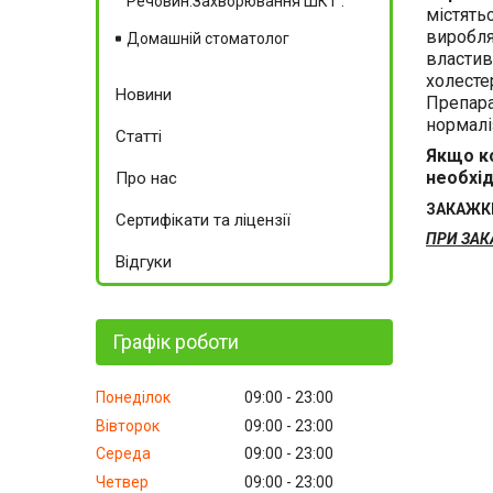
Речовин.Захворювання ШКТ .
містять
виробля
Домашній стоматолог
властив
холесте
Новини
Препара
нормалі
Статті
Якщо ко
необхід
Про нас
ЗАКАЖКИ 
Сертифікати та ліцензії
ПРИ ЗАК
Відгуки
Графік роботи
Понеділок
09:00
23:00
Вівторок
09:00
23:00
Середа
09:00
23:00
Четвер
09:00
23:00