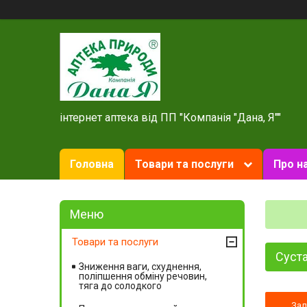
інтернет аптека від ПП "Компанія "Дана, Я""
Головна
Товари та послуги
Про н
Товари та послуги
Суст
Зниження ваги, схуднення,
поліпшення обміну речовин,
тяга до солодкого
За