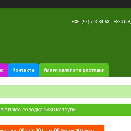
+380 (93) 753-34-63
+380 (98
ас
Контакти
Умови оплати та доставки
авіт плюс солодка №30 капсули
0
0
0
0
0
0
0
0
лишилось
Днів
Годин
Хвилин
Секунд