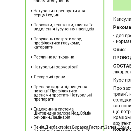
запам'ятовування
Натуральні препарати для
серця і судин
Капсули 
Паразити, гельмінти, глисти, їх
Рекоме
видалення і усунення наслідків
• для п
Порушень гостроти зору,
• норма
профілактика глаукоми,
катаракти
Опис:
Рослинна клітковина
ПРОВОД
СОСТАВ
Натуральні харчові олії
лікарськ
Лекарські трави
Курс пр
Препарати для підвищення
Про зас
потенції.Профілактика
трави", 
аденоми простати.Натуральні
препарати
солодки
він поси
Ендокринна система.
що потр
Щитовидна залоза.Йод.Обмін
кращому
речовин.Ламінарія
архітек
Печія.Дисбактеріоз.Виразка.Гастрит.Запор.Обмін
Корінь 