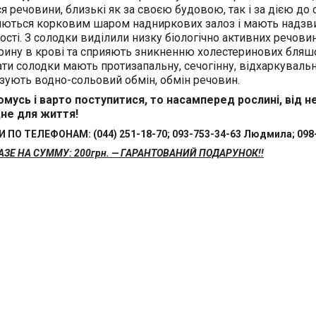
ся речовини, близькі як за своєю будовою, так і за дією до 
ються корковим шаром надниркових залоз і мають надзви
ості. З солодки виділили низку біологічно активних речови
рину в крові та сприяють зникненню холестеринових бляшо
ти солодки мають протизапальну, сечогінну, відхаркувальн
зують водно-сольовий обмін, обмін речовин.
мусь і варто поступитися, то насамперед рослині, від н
не для життя!
ПО ТЕЛЕФОНАМ: (044) 251-18-70; 093-753-34-63 Людмила; 098-5
АЗЕ НА СУММУ: 200грн. — ГАРАНТОВАНИЙ ПОДАРУНОК!!