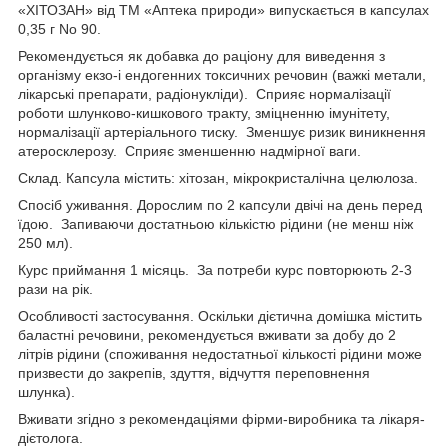
«ХІТОЗАН» від ТМ «Аптека природи» випускається в капсулах
0,35 г No 90.
Рекомендується як добавка до раціону для виведення з
організму екзо-і ендогенних токсичних речовин (важкі метали,
лікарські препарати, радіонукліди). Сприяє нормалізації
роботи шлунково-кишкового тракту, зміцненню імунітету,
нормалізації артеріального тиску. Зменшує ризик виникнення
атеросклерозу. Сприяє зменшенню надмірної ваги.
Склад. Капсула містить: хітозан, мікрокристалічна целюлоза.
Спосіб уживання. Дорослим по 2 капсули двічі на день перед
їдою. Запиваючи достатньою кількістю рідини (не менш ніж
250 мл).
Курс приймання 1 місяць. За потреби курс повторюють 2-3
рази на рік.
Особливості застосування. Оскільки дієтична домішка містить
баластні речовини, рекомендується вживати за добу до 2
літрів рідини (споживання недостатньої кількості рідини може
призвести до закрепів, здуття, відчуття переповнення
шлунка).
Вживати згідно з рекомендаціями фірми-виробника та лікаря-
дієтолога.