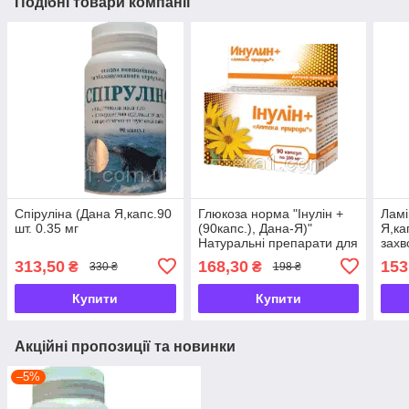
Подібні товари компанії
Спіруліна (Дана Я,капс.90
Глюкоза норма "Інулін +
Ламі
шт. 0.35 мг
(90капс.), Дана-Я)"
Я,ка
Натуральні препарати для
зах
лікування цукрового
щито
313,50
168,30
153
₴
₴
330 ₴
198 ₴
діабету
Купити
Купити
Акційні пропозиції та новинки
–5%