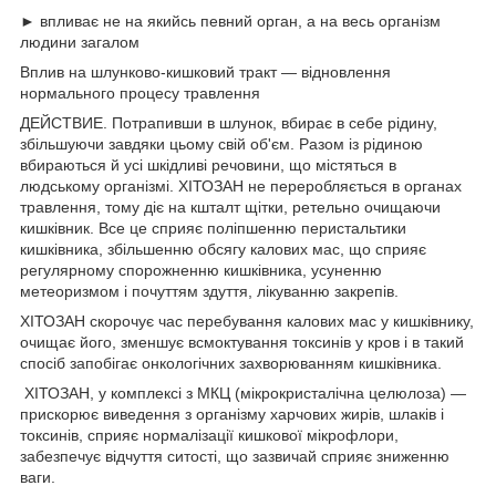
► впливає не на якийсь певний орган, а на весь організм
людини загалом
Вплив на шлунково-кишковий тракт — відновлення
нормального процесу травлення
ДЕЙСТВИЕ. Потрапивши в шлунок, вбирає в себе рідину,
збільшуючи завдяки цьому свій об'єм. Разом із рідиною
вбираються й усі шкідливі речовини, що містяться в
людському організмі. ХІТОЗАН не переробляється в органах
травлення, тому діє на кшталт щітки, ретельно очищаючи
кишківник. Все це сприяє поліпшенню перистальтики
кишківника, збільшенню обсягу калових мас, що сприяє
регулярному спорожненню кишківника, усуненню
метеоризмом і почуттям здуття, лікуванню закрепів.
ХІТОЗАН скорочує час перебування калових мас у кишківнику,
очищає його, зменшує всмоктування токсинів у кров і в такий
спосіб запобігає онкологічних захворюванням кишківника.
ХІТОЗАН, у комплексі з МКЦ (мікрокристалічна целюлоза) —
прискорює виведення з організму харчових жирів, шлаків і
токсинів, сприяє нормалізації кишкової мікрофлори,
забезпечує відчуття ситості, що зазвичай сприяє зниженню
ваги.