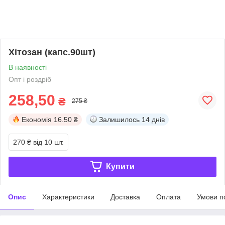
Хітозан (капс.90шт)
В наявності
Опт і роздріб
258,50
₴
275 ₴
Економія
16.50 ₴
Залишилось
14 днів
270 ₴
від 10 шт.
Купити
Опис
Характеристики
Доставка
Оплата
Умови п