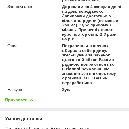
Застосування
Дорослим по 2 капсули двічі
на день перед їжею.
Запиваючи достатньою
кількістю рідини (не менше
250 мл). Курс прийому 1
місяць. При необхідності
курс повторюють 2-3 рази
на рік.
Опис
Потрапивши в шлунок,
вбирає в себе рідину,
збільшуючи за рахунок
цього свій обсяг. Разом з
рідиною вбираються і всі
шкідливі речовини, що
знаходяться в людському
організмі. ХІТОЗАН не
перерабатыва
На курс
2уп.
Приховати
Умови доставки
Доставка здійснюється тільки по передоплаті.