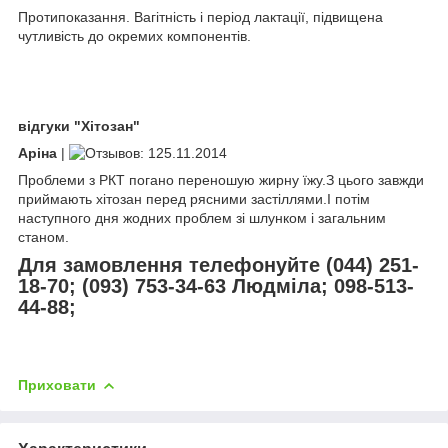
Протипоказання. Вагітність і період лактації, підвищена
чутливість до окремих компонентів.
відгуки "Хітозан"
Аріна
|
25.11.2014
Проблеми з РКТ погано переношую жирну їжу.З цього завжди
приймають хітозан перед рясними застіллями.І потім
наступного дня жодних проблем зі шлунком і загальним
станом.
Для замовлення телефонуйте (044) 251-
18-70; (093) 753-34-63 Людміла; 098-513-
44-88;
Приховати