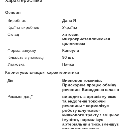
Характеристики
Основні
Виробник
Дана Я
Країна виробник
Україна
Склад
хитозан,
микрокристаллическая
целлюлоза
Форма випуску
Капсули
Кількість в упаковці
90 шт.
Упаковка
Пачка
Користувальницькі характеристики
Дія
Висновок токсинів,
Прискорює процес обміну
речовин, Виведення шлаків
Рекомендації
виводить з організму екзо-
та ендогенні токсичні
речовини • нормалізує
роботу шлунково-
кишкового тракту • зміцнює
імунітет, нормалізує
артеріальний тиск,зменшує
ризик виникнення