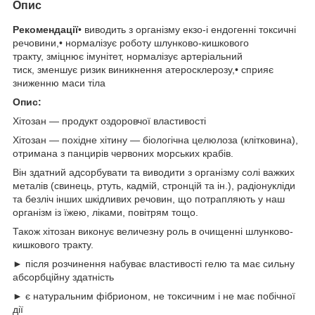
Опис
Рекомендації
• виводить з організму екзо-і ендогенні токсичні
речовини,• нормалізує роботу шлунково-кишкового
тракту, зміцнює імунітет, нормалізує артеріальний
тиск, зменшує ризик виникнення атеросклерозу,• сприяє
зниженню маси тіла
Опис:
Хітозан — продукт оздоровчої властивості
Хітозан — похідне хітину — біологічна целюлоза (клітковина),
отримана з панцирів червоних морських крабів.
Він здатний адсорбувати та виводити з організму солі важких
металів (свинець, ртуть, кадмій, стронцій та ін.), радіонукліди
та безліч інших шкідливих речовин, що потрапляють у наш
організм із їжею, ліками, повітрям тощо.
Також хітозан виконує величезну роль в очищенні шлунково-
кишкового тракту.
► після розчинення набуває властивості гелю та має сильну
абсорбційну здатність
► є натуральним фібрионом, не токсичним і не має побічної
дії