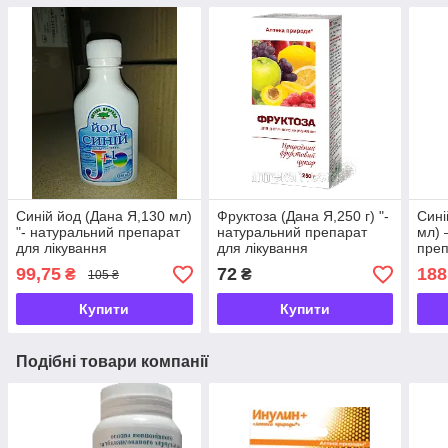
Синій йод (Дана Я,130 мл)
Фруктоза (Дана Я,250 г) "-
Сині
"- натуральний препарат
натуральний препарат
мл) 
для лікування
для лікування
преп
захворювань
захворювань
зах
99,75
72
188
₴
₴
105 ₴
щитоподібної залози
щитоподібної залози
щито
Купити
Купити
Подібні товари компанії