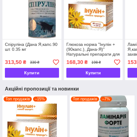
Спіруліна (Дана Я,капс.90
Глюкоза норма "Інулін +
Ламі
шт. 0.35 мг
(90капс.), Дана-Я)"
Я,ка
Натуральні препарати для
зах
лікування цукрового
щито
313,50
168,30
153
₴
₴
330 ₴
198 ₴
діабету
Купити
Купити
Акційні пропозиції та новинки
Топ продажів
–15%
Топ продажів
–7%