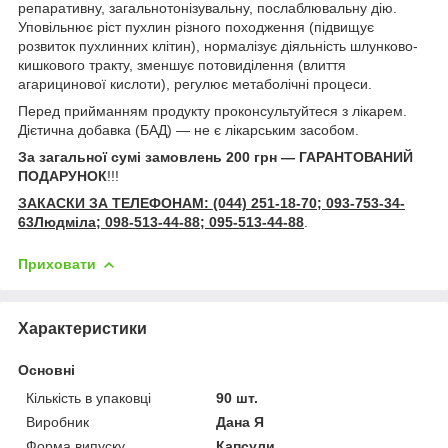
репаративну, загальнотонізувальну, послаблювальну дію.
Уповільнює ріст пухлин різного походження (підвищує
розвиток пухлинних клітин), нормалізує діяльність шлунково-
кишкового тракту, зменшує потовиділення (влиття
агарицинової кислоти), регулює метаболічні процеси.
Перед прийманням продукту проконсультуйтеся з лікарем.
Дієтична добавка (БАД) — не є лікарським засобом.
За загальної сумі замовлень 200 грн — ГАРАНТОВАНИЙ
ПОДАРУНОК
!!!
ЗАКАСКИ ЗА ТЕЛЕФОНАМ: (044) 251-18-70; 093-753-34-
63Людміла; 098-513-44-88; 095-513-44-88
.
Приховати
Характеристики
Основні
Кількість в упаковці
90 шт.
Виробник
Дана Я
Форма випуску
Капсули