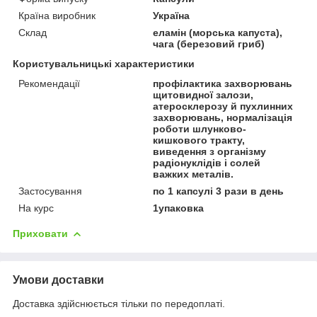
Країна виробник
Україна
Склад
еламін (морська капуста),
чага (березовий гриб)
Користувальницькі характеристики
Рекомендації
профілактика захворювань
щитовидної залози,
атеросклерозу й пухлинних
захворювань, нормалізація
роботи шлунково-
кишкового тракту,
виведення з організму
радіонуклідів і солей
важких металів.
Застосування
по 1 капсулі 3 рази в день
На курс
1упаковка
Приховати
Умови доставки
Доставка здійснюється тільки по передоплаті.