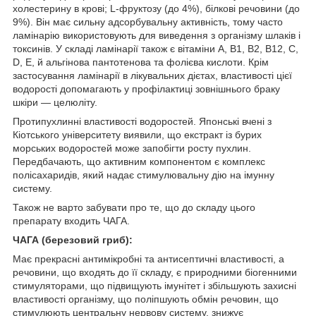
холестерину в крові; L-фруктозу (до 4%), білкові речовини (до
9%). Він має сильну адсорбувальну активність, тому часто
ламінарію використовують для виведення з організму шлаків і
токсинів. У складі ламінарії також є вітаміни А, В1, В2, В12, С,
D, Е, й альгінова пантотенова та фолієва кислоти. Крім
застосування ламінарії в лікувальних дієтах, властивості цієї
водорості допомагають у профілактиці зовнішнього браку
шкіри — целюліту.
Протипухлинні властивості водоростей. Японські вчені з
Кіотського університету виявили, що екстракт із бурих
морських водоростей може запобігти росту пухлин.
Передбачають, що активним компонентом є комплекс
полісахаридів, який надає стимулювальну дію на імунну
систему.
Також не варто забувати про те, що до складу цього
препарату входить ЧАГА.
ЧАГА (березовий гриб):
Має прекрасні антимікробні та антисептичні властивості, а
речовини, що входять до її складу, є природними біогенними
стимуляторами, що підвищують імунітет і збільшують захисні
властивості організму, що поліпшують обмін речовин, що
стимулюють центральну нервову систему, знижує