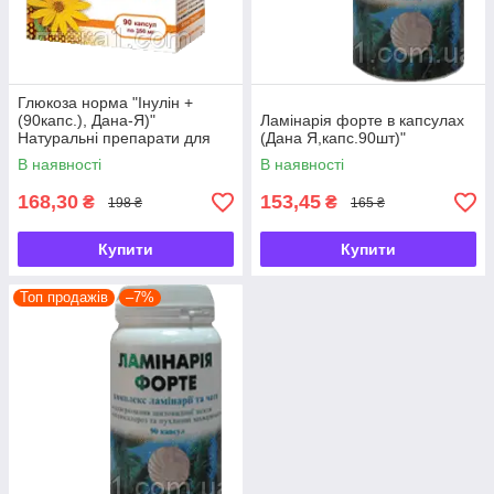
Глюкоза норма "Інулін +
(90капс.), Дана-Я)"
Ламінарія форте в капсулах
Натуральні препарати для
(Дана Я,капс.90шт)"
лікування цукрового діабету
В наявності
В наявності
168,30
153,45
₴
₴
198 ₴
165 ₴
Купити
Купити
Топ продажів
–7%