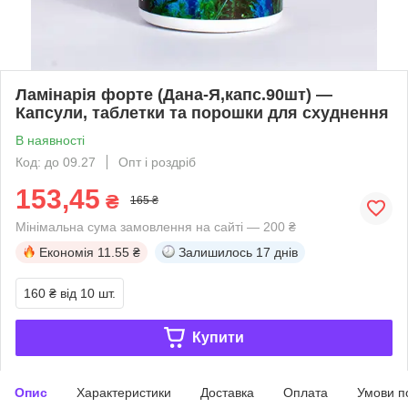
Ламінарія форте (Дана-Я,капс.90шт) —
Капсули, таблетки та порошки для схуднення
В наявності
Код: до 09.27
Опт і роздріб
153,45
₴
165 ₴
Мінімальна сума замовлення на сайті — 200 ₴
Економія
11.55 ₴
Залишилось
17 днів
160 ₴
від 10 шт.
Купити
Опис
Характеристики
Доставка
Оплата
Умови п