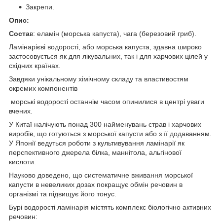
Закрепи.
Опис:
Соста
в: еламін (морська капуста), чага (березовий гриб).
Ламінарієві водорості, або морська капуста, здавна широко
застосовується як для лікувальних, так і для харчових цілей у
східних країнах.
Завдяки унікальному хімічному складу та властивостям
окремих компонентів
морські водорості останнім часом опинилися в центрі уваги
вчених.
У Китаї налічують понад 300 найменувань страв і харчових
виробів, що готуються з морської капусти або з її додаванням.
У Японії ведуться роботи з культивування ламінарії як
перспективного джерела білка, маннітола, альгінової
кислоти.
Науково доведено, що систематичне вживання морської
капусти в невеликих дозах покращує обмін речовин в
організмі та підвищує його тонус.
Бурі водорості ламінарія містять комплекс біологічно активних
речовин: