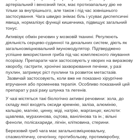
артеріальний і венозний тиск, має протизапальну дію не
тільки за внутрішнього, але також і під час зовнішнього
застосування. Чага швидко знімає біль і усуває диспепсичні
явища, нормалізує функції кишечника, підвищує загальний
тонус.
Активізує обмін речовин у мозковій тканині. Регулюють
діяльність серцево-судинної та дихальних систем, діють як
загальнозміцнювальний імуномодулятор. Підтверджено
успішне використання гриба під час комплексного лікування
псоріазу. Препарати чаги застосовують у хворих на виразкову
хворобу, гастрити, хронічні захворювання печінки, у разі
пухлин, затримує ріст пухлини та розвиток метастазів.
Зазвичай застосовують, коли вже не показано хірургічне
втручання або променева терапія. Особливо показаний цей
препарат у разі раку шлунка та легенів.
У чазі містяться такі біологічно активні речовини: зола, до
складу якої входять оксиди кремнію, заліза, алюмінію,
кальцію, магнію, цинку, міді, натрію, марганцю; кислоти:
щавлева, мурахинова, оцтова, ванілінова та ін.; вільні
феноли, полісахариди, лігнін, клітковина, стерини.
Березовий гриб чага має загальнозміцнювальну,
спазмолітичну, сечогінну, протибольову, протимікробну,