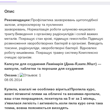
Опис
Рекомендации:
Профілактика захворювань щитоподібної
залози, атеросклерозу та пухлинних
захворювань, Нормалізація роботи шлунково-кишкового
тракту.Виведення з організму радіонуклідів і солей важких
металів. Покращує стан крові, підвищує гемоглобін.Підвищує
розмноження хвороботворних бактерій в організмі. Виводить
токсини, радіонукліди, хвороботворні бактерії. Відновлює
роботу кишківника. Покращує травну систему.Комплексно
очищає організм.
Капсули для схуднення Ламінарія (Дана-Я,капс.90шт) —
капсули, таблетки та порошки для схуднення ​
Оксана
|
08.05.2014
Купила, взагалі не особливо віритьа!Пропила курс,
жовті пігментні плями на обличчі та веснянки-пропали,
ваш стан покращився, похитнула на 5 кг за 1 місяць,
з'явилася легкість і активність.коли пила курс сеча така
темна, вовна пояснюється виходять