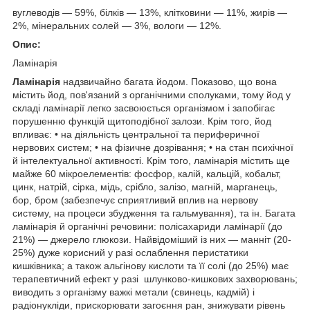
вуглеводів — 59%, білків — 13%, клітковини — 11%, жирів —
2%, мінеральних солей — 3%, вологи — 12%.
Опис:
Ламінарія
Ламінарія
надзвичайно багата йодом. Показово, що вона
містить йод, пов'язаний з органічними сполуками, тому йод у
складі ламінарії легко засвоюється організмом і запобігає
порушенню функцій щитоподібної залози. Крім того, йод
впливає: • на діяльність центральної та периферичної
нервових систем; • на фізичне дозрівання; • на стан психічної
й інтелектуальної активності. Крім того, ламінарія містить ще
майже 60 мікроелементів: фосфор, калій, кальцій, кобальт,
цинк, натрій, сірка, мідь, срібло, залізо, магній, марганець,
бор, бром (забезпечує сприятливий вплив на нервову
систему, на процеси збудження та гальмування), та ін. Багата
ламінарія й органічні речовини: полісахариди ламінарії (до
21%) — джерело глюкози. Найвідоміший із них — манніт (20-
25%) дуже корисний у разі ослаблення перистатики
кишківника; а також альгінову кислоти та її солі (до 25%) має
терапевтичний ефект у разі шлунково-кишкових захворювань;
виводить з організму важкі метали (свинець, кадмій) і
радіонукліди, прискорювати загоєння ран, знижувати рівень