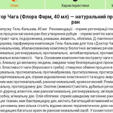
Опис
Характеристики
ор Чага (Флора Фарм, 40 мл) — натуральний п
ран
пуску: Гель-бальзам, 40 мл Рекомендації: - сприяє регенерації п
є процеси загоєння ран без утворення рубців - сприяє зняттю зап
тракт чаги, подорожника, ромашки, жвавість, обліпихи, Д-пантенол, 
дерева, парфумерна композиція. Гель-бальзам для тіла «Доктор 
унікальному, збалансованому комплексу біологічно активних речови
ювальні, регенерувальні, протизапальні, антибактеріальні, протимі
вальні властивості. Чага. Основним компонентом екстракту чаги є
у, близьку до меланіну людини, завдяки чому безперешкодно проник
у. Властивості чаги (березового гриба): стимулює обмінні процеси в
увальна, протизапальна, протинабрякова, протипухлинна, протигри
укріплювальна дія, сприяє відновленню еластичності та водно-жир
ик має протизапальний, ранозагоювальний, кровооочисний. Ромаш
альну, протисудомну дію. Окопнік (живокіст) містить дубильні речов
ил-діуренд алантоїн, має ранозагоювальну, регенерувальну, зв'язу
робну, м'якальну дію. Олія обліпихи сприяє швидкому загоєнню ра
цію тканин, має бактерицидну дію, містить багатющий вітамінний комп
 речовина, вже кілька століть відома своєю терапевтичною дією на
 медицині багатьох країн як ранозагоювальний засіб. У косметологі