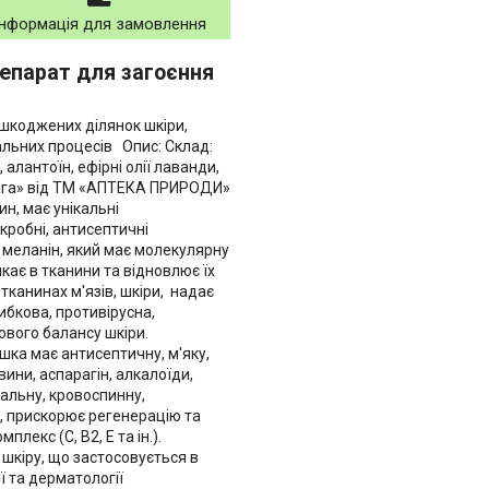
Інформація для замовлення
репарат для загоєння
ошкоджених ділянок шкіри,
альних процесів Опис: Склад:
алантоїн, ефірні олії лаванди,
Чага» від ТМ «АПТЕКА ПРИРОДИ»
н, має унікальні
кробні, антисептичні
 меланін, який має молекулярну
ає в тканини та відновлює їх
 тканинах м'язів, шкіри, надає
бкова, противірусна,
ового балансу шкіри.
ка має антисептичну, м'яку,
ини, аспарагін, алкалоїди,
вальну, кровоспинну,
н, прискорює регенерацію та
лекс (С, В2, Е та ін.).
 шкіру, що застосовується в
ї та дерматології