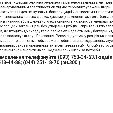
ується як дерматологічна речовина та регенерувальний агент для 
егенерувальними властивостями під час термічних уражень шкіри. Е
ають сильні дезінфікувальні, бактерицидні й антисептичні властив
: - спеціальна гелієва форма, дає змогу компонентам гелю-бальза
и в тканини, збільшуючи його ефективність; - сприяє регенерації п
є процеси загоєння ран без утворення рубців; - сприяє зняттю запа
ів, які входять до складу гелю-бальзаму, надають йому бактерицидні
є та зволожує шкіру. Показання: Рекомендується у разі різних пошк
, саден, тріщин, опіків, обморожень, обвітрювань, подразнень, укус
вальний, ранозагоювальний, антисептичний засіб. Спосіб застосув
 рівномірно наносити на пошкоджені зони шкіри за потреби.
мовлення телефонуйте (093) 753-34-63Людміла;
513-44-88; (044) 251-18-70 (вн.300 )