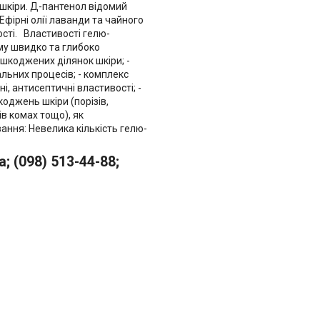
шкіри. Д-пантенол відомий
фірні олії лаванди та чайного
ості. Властивості гелю-
му швидко та глибоко
ошкоджених ділянок шкіри; -
льних процесів; - комплекс
, антисептичні властивості; -
оджень шкіри (порізів,
ів комах тощо), як
ання: Невелика кількість гелю-
 (098) 513-44-88;