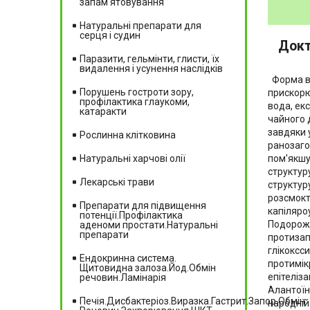
запам'ятовування
Натуральні препарати для
серця і судин
Докт
Паразити, гельмінти, глисти, їх
видалення і усунення наслідків
Форма ви
Порушень гостроти зору,
прискорю
профілактика глаукоми,
вода, екс
катаракти
чайного 
завдяки 
Рослинна клітковина
ранозаго
пом'якшу
Натуральні харчові олії
структур
Лекарські трави
структур
розсмокт
Препарати для підвищення
капіляро
потенції.Профілактика
Подорожн
аденоми простати.Натуральні
препарати
протизап
глікоксс
Ендокринна система.
протимік
Щитовидна залоза.Йод.Обмін
епітеліза
речовин.Ламінарія
Алантоїн
Печія.Дисбактеріоз.Виразка.Гастрит.Запор.Обмін
народній