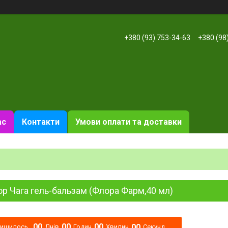
+380 (93) 753-34-63
+380 (98
ас
Контакти
Умови оплати та доставки
р Чага гель-бальзам (Флора Фарм,40 мл)
0
0
0
0
0
0
0
0
лишилось
Днів
Годин
Хвилин
Секунд