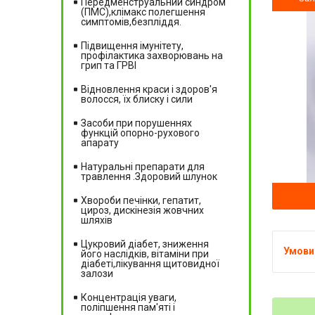
Передменструальний синдром
(ПМС),клімакс полегшення
симптомів,безпліддя.
Підвищення імунітету,
профілактика захворювань на
грип та ГРВІ
Відновлення краси і здоров'я
волосся, їх блиску і сили
Засоби при порушеннях
функцій опорно-рухового
апарату
Натуральні препарати для
травлення .Здоровий шлунок
Хвороби печінки, гепатит,
цироз, дискінезія жовчних
шляхів
Цукровий діабет, зниження
його наслідків, вітаміни при
діабеті,лікування щитовидної
залози
Концентрація уваги,
поліпшення пам'яті і