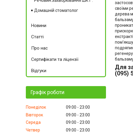
Речовин.Захворювання ШКТ .
застосов
своїми р
Домашній стоматолог
дерева м
бальзаму
проникат
Новини
прискорю
екстракт
Статті
пом'якшу
подряпин
Про нас
регенеру
бальзаму
Сертифікати та ліцензії
Для за
Відгуки
(095) 
Графік роботи
Понеділок
09:00
23:00
Вівторок
09:00
23:00
Середа
09:00
23:00
Четвер
09:00
23:00