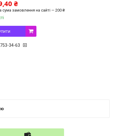
9,40 ₴
а сума замовлення на сайті — 200 ₴
ті
упити
 753-34-63
тю