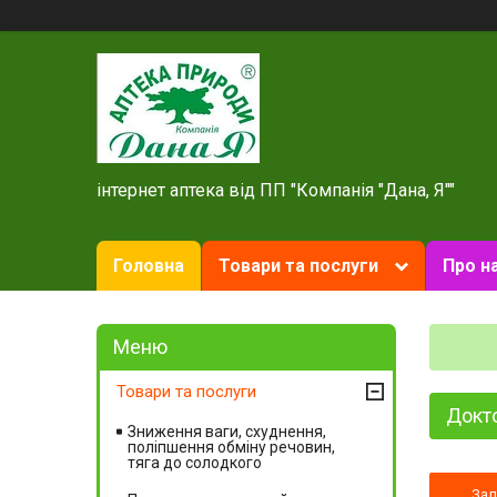
інтернет аптека від ПП "Компанія "Дана, Я""
Головна
Товари та послуги
Про н
Товари та послуги
Докто
Зниження ваги, схуднення,
поліпшення обміну речовин,
тяга до солодкого
За