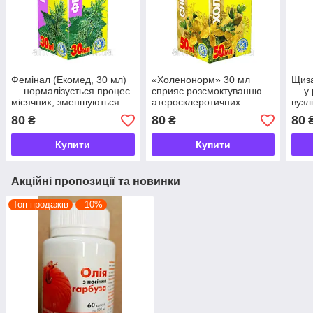
Фемінал (Екомед, 30 мл)
«Холенонорм» 30 мл
Щиза
— нормалізується процес
сприяє розсмоктуванню
— у 
місячних, зменшуються
атеросклеротичних
вузл
або зникають явища
бляшок, зменшує стеноз
стан
80
80
80
₴
₴
передменструального
аорти й атерокальциноз
зни
синдро
Купити
Купити
Акційні пропозиції та новинки
Топ продажів
–10%