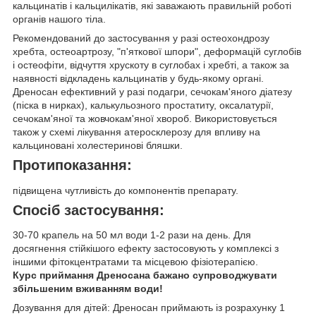
кальцинатів і кальцилікатів, які заважають правильній роботі
органів нашого тіла.
Рекомендований до застосування у разі остеохондрозу
хребта, остеоартрозу, "п'яткової шпори", деформацій суглобів
і остеофіти, відчуття хрускоту в суглобах і хребті, а також за
наявності відкладень кальцинатів у будь-якому органі.
Дреносан ефективний у разі подагри, сечокам'яного діатезу
(піска в нирках), калькульозного простатиту, оксалатурії,
сечокам'яної та жовчокам'яної хвороб. Використовується
також у схемі лікування атеросклерозу для впливу на
кальциновані холестеринові бляшки.
Протипоказання:
підвищена чутливість до компонентів препарату.
Спосіб застосування:
30-70 крапель на 50 мл води 1-2 рази на день. Для
досягнення стійкішого ефекту застосовують у комплексі з
іншими фітокцентратами та місцевою фізіотерапією.
Курс приймання Дреносана бажано супроводжувати
збільшеним вживанням води!
Дозування для дітей: Дреносан приймають із розрахунку 1