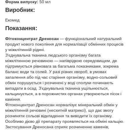
Форма випуску:
50 мл
Виробник:
Екомед
Показання:
Фітоконцентрат Дреносан
— функціональний натуральний
продукт нового покоління для нормалізації обмінних процесів
у міжклітинній рідині.
З'єднувальна тканина людського організму багата
міжклітинною речовиною — напіврідкою середовищем, де
підтримується рівновага за багатьма показниками, зокрема
баланс води та солей. У разі різних хвороб, в умовах
запалення або під час старіння організму, водно-сольовий
обмін порушується і розчинені у воді сполуки починають
випадати в осад. З'єднувальна тканина ущільнюється,
кальцинується, а в порожнистих органах утворюються пісок і
каміння.
Фітоконцентрат Дреносан нормалізує мінеральний обмін у
міжклітинній речовині (несхитній матриксі), що дає змогу
розчиняти сольові відкладення та виводити їх організму.
Особливо дієво дії препарату проявляється на обміні кальцію.
Застосування Дреносана сприяє розчиненню каменів,