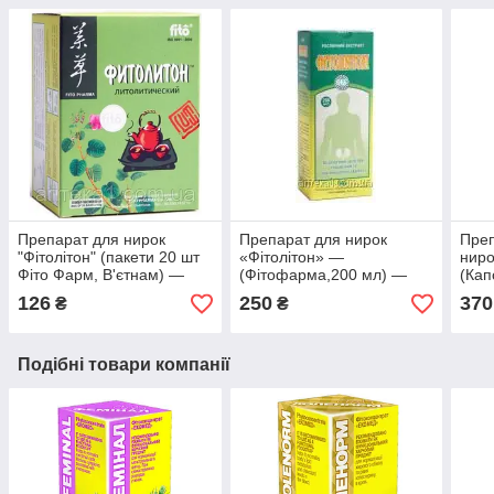
Препарат для нирок
Препарат для нирок
Преп
"Фітолітон" (пакети 20 шт
«Фітолітон» —
ниро
Фіто Фарм, В'єтнам) —
(Фітофарма,200 мл) —
(Кап
натуральний препарат
натуральний препарат
126
250
370
₴
₴
для лікування нирок і
для лікування нирок
сечев
Подібні товари компанії