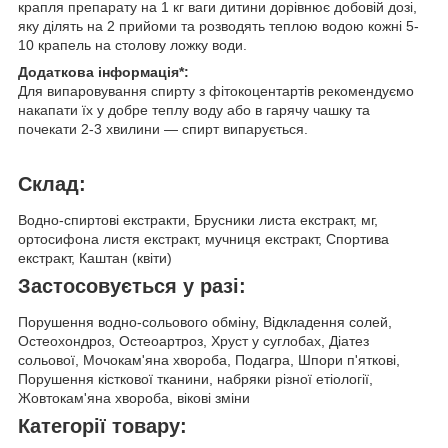
крапля препарату на 1 кг ваги дитини дорівнює добовій дозі,
яку ділять на 2 прийоми та розводять теплою водою кожні 5-
10 крапель на столову ложку води.
Додаткова інформація*:
Для випаровування спирту з фітокоцентартів рекомендуємо
накапати їх у добре теплу воду або в гарячу чашку та
почекати 2-3 хвилини — спирт випарується.
Склад:
Водно-спиртові екстракти, Брусники листа екстракт, мг,
ортосифона листя екстракт, мучниця екстракт, Спортива
екстракт, Каштан (квіти)
Застосовується у разі:
Порушення водно-сольового обміну, Відкладення солей,
Остеохондроз, Остеоартроз, Хруст у суглобах, Діатез
сольової, Мочокам'яна хвороба, Подагра, Шпори п'яткові,
Порушення кісткової тканини, набряки різної етіології,
Жовтокам'яна хвороба, вікові зміни
Категорії товару: