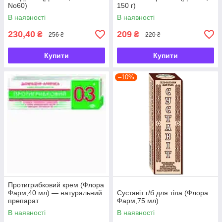
No60)
150 г)
В наявності
В наявності
230,40
209
₴
₴
256 ₴
220 ₴
Купити
Купити
–10%
Протигрибковий крем (Флора
Фарм,40 мл) — натуральний
Суставіт г/б для тіла (Флора
препарат
Фарм,75 мл)
В наявності
В наявності