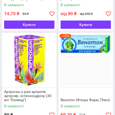
В наявності
В наявності
74,70
90
₴
від
₴
83 ₴
від 100 ₴
Купити
Купити
–10%
Артросан-у разі артритів,
артрозів, остеохондрозу (30
мл "Екомед")
Венотон (Флора Фарм,75мл)-
В наявності
В наявності
80
69,30
₴
₴
77 ₴