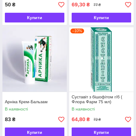
50
69,30
₴
₴
77 ₴
Купити
Купити
–10%
Суставіт з бішофітом г/б (
Арніка Крем-Бальзам
Флора Фарм 75 мл)
В наявності
В наявності
83
64,80
₴
₴
72 ₴
Купити
Купити