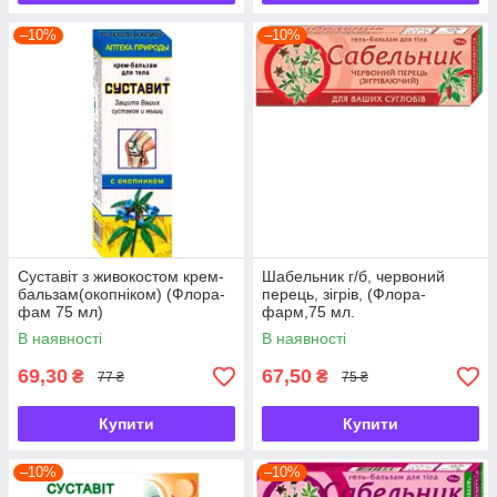
–10%
–10%
Суставіт з живокостом крем-
Шабельник г/б, червоний
бальзам(окопніком) (Флора-
перець, зігрів, (Флора-
фам 75 мл)
фарм,75 мл.
В наявності
В наявності
69,30
67,50
₴
₴
77 ₴
75 ₴
Купити
Купити
–10%
–10%