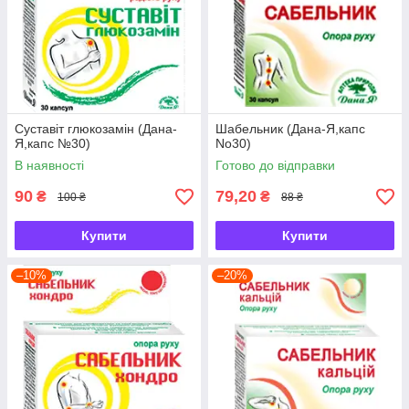
Суставіт глюкозамін (Дана-
Шабельник (Дана-Я,капс
Я,капс №30)
No30)
В наявності
Готово до відправки
90
79,20
₴
₴
100 ₴
88 ₴
Купити
Купити
–10%
–20%