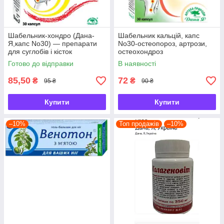
Шабельник-хондро (Дана-
Шабельник кальцій, капс
Я,капс No30) — препарати
No30-остеопороз, артрози,
для суглобів і кісток
остеохондроз
Готово до відправки
В наявності
85,50
72
₴
₴
95 ₴
90 ₴
Купити
Купити
–10%
Топ продажів
–10%