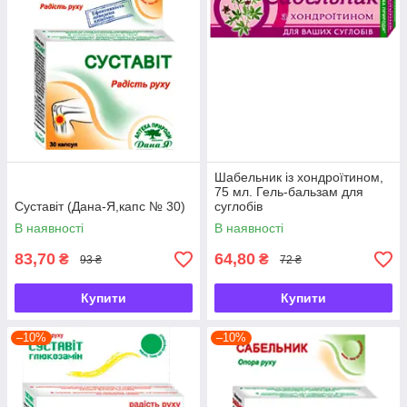
Шабельник із хондроїтином,
75 мл. Гель-бальзам для
Суставіт (Дана-Я,капс № 30)
суглобів
В наявності
В наявності
83,70
64,80
₴
₴
93 ₴
72 ₴
Купити
Купити
–10%
–10%