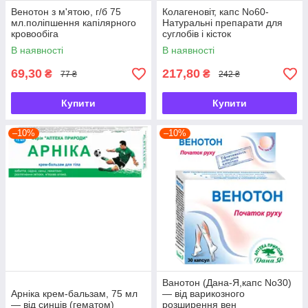
Венотон з м'ятою, г/б 75
Колагеновіт, капс No60-
мл.поліпшення капілярного
Натуральні препарати для
кровообіга
суглобів і кісток
В наявності
В наявності
69,30
217,80
₴
₴
77 ₴
242 ₴
Купити
Купити
–10%
–10%
Ванотон (Дана-Я,капс No30)
Арніка крем-бальзам, 75 мл
— від варикозного
— від синців (гематом)
розширення вен