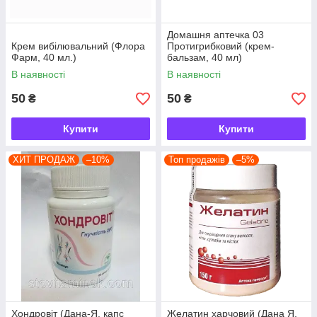
Домашня аптечка 03
Крем вибілювальний (Флора
Протигрибковий (крем-
Фарм, 40 мл.)
бальзам, 40 мл)
В наявності
В наявності
50
50
₴
₴
Купити
Купити
ХИТ ПРОДАЖ
–10%
Топ продажів
–5%
Хондровіт (Дана-Я, капс
Желатин харчовий (Дана Я,