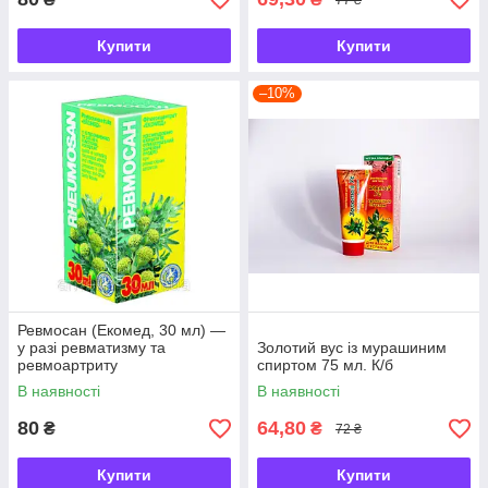
Купити
Купити
–10%
Ревмосан (Екомед, 30 мл) —
у разі ревматизму та
Золотий вус із мурашиним
ревмоартриту
спиртом 75 мл. К/б
В наявності
В наявності
80
64,80
₴
₴
72 ₴
Купити
Купити