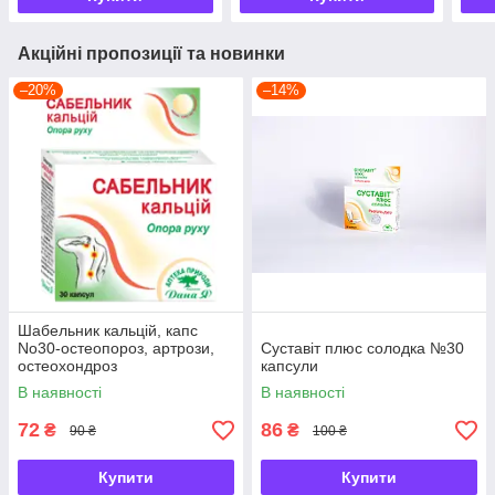
Акційні пропозиції та новинки
–20%
–14%
Шабельник кальцій, капс
No30-остеопороз, артрози,
Суставіт плюс солодка №30
остеохондроз
капсули
В наявності
В наявності
72
86
₴
₴
90 ₴
100 ₴
Купити
Купити