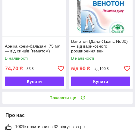
Ванотон (Дана-Я,капс No30)
Арніка крем-бальзам, 75 мл
— від варикозного
— від синців (гематом)
розширення вен
В наявності
В наявності
74,70
90
₴
від
₴
83 ₴
від 100 ₴
Купити
Купити
Показати ще
Про нас
100% позитивних з 32 відгуків за рік