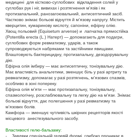
медицині для кістково-суглобових відкладення солей у
суглобах рук і ніг, вивихах і розтягнення м'язів і як
протизапальний, ранозагоювальний, антисептичний засіб.
Частково знімає больові відчуття й м'язову напругу. Містить
кверцитин, кумаринову кислоту, сапоніни, ефірну олію.
Хвощ польовий
(Equisetum arvense) и
лапчатка прямостійка
(Potentilla erecta (L.) Натерт) — допомагають для подагри,
суглобових форм ревматизму, ударів, а також
супроводжуються набряками та застійними явищами.
Влаштовують бактерицидну, протизапальну, дезодорувальну
дію.
Ефірна олія імбиру
— має антисептичну, тонізувальну дію.
Має властивість анальгетики, зменшує біль у разі артриту та
ревматизму, допомагає у разі розтягнень, м'язових спазмів,
особливо в зоні попереку.
Ефірна олія м'яти
— має протизапальну, тонізувальну,
спазмологічну, розслаблювальну та легку дію на м'язи. Знімає
больові відчуття, дає полегшення у разі ревматизму та
м'язових болів.
Камфора
— зменшує чутливість шкірних рецепторів якості
місцевого анестезувального засобу.
Властивості гелю-бальзаму:
- Завдяки спеціальній гелевій формі, глибоко проникає в