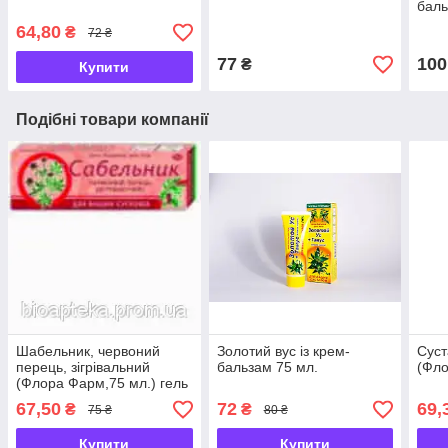
баль
сугло
64,80
₴
72 ₴
77
100
₴
Купити
Подібні товари компанії
Шабельник, червоний
Золотий вус із крем-
Суст
перець, зігрівальний
бальзам 75 мл.
(Фло
(Флора Фарм,75 мл.) гель
бальзам
67,50
72
69,
₴
₴
75 ₴
80 ₴
Купити
Купити