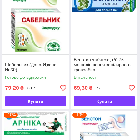
Венотон з м'ятою, г/б 75
Шабельник (Дана-Я,капс
мл.поліпшення капілярного
No30)
кровообіга
Готово до відправки
В наявності
79,20
69,30
₴
₴
88 ₴
77 ₴
Купити
Купити
–10%
–10%