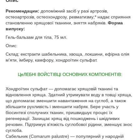
Опис
Рекомендации:
допоміжний засіб у разі артрозів,
остеоартрозів, остеохондрозу, ревматизму;* надає сприяння
становленню хрящової тканини, зняття набряків.
Форма
випуску:
Гель-бальзам для тіла, 75 мл.
Опис:
Склад:
екстракти шабельника, хвоща, локшини, ефірна олія
м'яти, імбиру, камфору, хондроїтин сульфат.
ЦеЛЕБНІ ВОЙСТІВЦІ ОСНОВНИХ КОМПОНЕНТІВ:
Хондроїтин сульфат
— допомагає хрящовій тканині та
відновлення хряща. Здатний утримувати воду в товщі хряща,
що допомагає зменшити навантаження на суглоб, а також
збільшити рухливість і зменшити набряк. Бере участь у
біосинтезі сполучних тканин, пришвидшує процес їх
регенерації. Захищає хрящ від пошкоджень і шкідливих
речовин. Підтримує в'язкість суглобової рідини, зменшує знос
суглоба.
Сабельник
(Comarum palustre) — популярний у народній