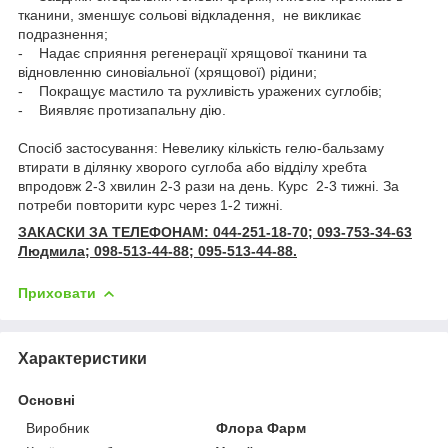
тканини, зменшує сольові відкладення, не викликає
подразнення;
- Надає сприяння регенерації хрящової тканини та
відновленню синовіальної (хрящової) рідини;
- Покращує мастило та рухливість уражених суглобів;
- Виявляє протизапальну дію.
Спосіб застосування:
Невелику кількість гелю-бальзаму
втирати в ділянку хворого суглоба або відділу хребта
впродовж 2-3 хвилин 2-3 рази на день. Курс 2-3 тижні. За
потреби повторити курс через 1-2 тижні.
ЗАКАСКИ ЗА ТЕЛЕФОНАМ: 044-251-18-70; 093-753-34-63
Людмила; 098-513-44-88; 095-513-44-88.
Приховати
Характеристики
Основні
Виробник
Флора Фарм