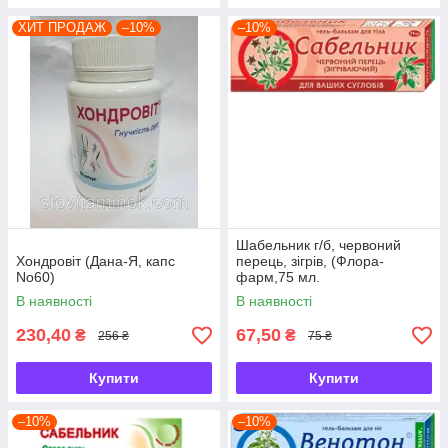
ХИТ ПРОДАЖ
–10%
–10%
Шабельник г/б, червоний
Хондровіт (Дана-Я, капс
перець, зігрів, (Флора-
No60)
фарм,75 мл.
В наявності
В наявності
230,40
67,50
₴
₴
256 ₴
75 ₴
Купити
Купити
–10%
–10%