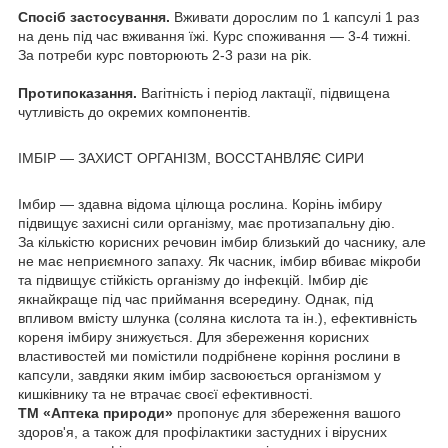
Спосіб застосування.
Вживати дорослим по 1 капсулі 1 раз
на день під час вживання їжі. Курс споживання — 3-4 тижні.
За потреби курс повторюють 2-3 рази на рік.
Протипоказання.
Вагітність і період лактації, підвищена
чутливість до окремих компонентів.
ІМБІР — ЗАХИСТ ОРГАНІЗМ, ВОССТАНВЛЯЄ СИРИ
Імбир — здавна відома цілюща рослина. Корінь імбиру
підвищує захисні сили організму, має протизапальну дію.
За кількістю корисних речовин імбир близький до часнику, але
не має неприємного запаху. Як часник, імбир вбиває мікроби
та підвищує стійкість організму до інфекцій. Імбир діє
якнайкраще під час приймання всередину. Однак, під
впливом вмісту шлунка (соляна кислота та ін.), ефективність
кореня імбиру знижується. Для збереження корисних
властивостей ми помістили подрібнене коріння рослини в
капсули, завдяки яким імбир засвоюється організмом у
кишківнику та не втрачає своєї ефективності.
ТМ «Аптека природи»
пропонує для збереження вашого
здоров'я, а також для профілактики застудних і вірусних