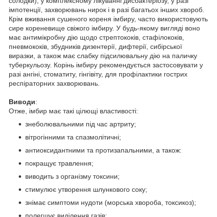
солодки), у комплексному лікуванні дисбактеріозу, у разі
імпотенції, захворювань нирок і в разі багатьох інших хвороб.
Крім вживання сушеного кореня імбиру, часто використовують
сире кореневище свіжого імбиру. У будь-якому вигляді воно
має антимікробну дію щодо стрептококів, стафілококів,
пневмококів, збудників дизентерії, дифтерії, сибірської
виразки, а також має слабку підсилювальну дію на паличку
туберкульозу. Корінь імбиру рекомендується застосовувати у
разі ангіні, стоматиту, гінгівіту, для профілактики гострих
респіраторних захворювань.
Виводи
:
Отже, імбир має такі цілющі властивості:
знеболювальними під час артриту;
вітрогінними та спазмолітичні;
антиоксидантними та протизапальними, а також:
покращує травлення;
виводить з організму токсини;
стимулює утворення шлункового соку;
знімає симптоми нудоти (морська хвороба, токсикоз);
полегшує виділення газів;