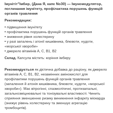
Імунітіт"Імбир, (Дана Я, капс No30) — Імуномодулятор,
поглинання імунітету, профілактика порушень функцій
органів травлення
Рекомендации:
• підвищення імунітету
• профілактика порушень функцій органів травлення
• зниження рівня холестерину
• у разі запалень і атонії кишківника, блювоти, нудоти,
«морської хвороби»
• джерело вітамінів А, С, В1, В2
Склад.
Капсула містить: коріння імбиру.
Рекомендується
як дієтична добавка до раціону, як джерело
вітамінів А, С, В1, В2, незамінних амінокислот для
профілактики порушень функцій органів травлення
(запалення й атонія кишківника, блювоти, нудоти, «морської
хвороби»). Має вітрогінні, спазмолітичні, протизапальні,
загальнозміцнювальні та тонізувальні властивості. Чинить
сприяння зменшенню ризику виникнення інфаркту міокарда
(знижує рівень холестерину та зменшує агрегацію
тромбоцитів).