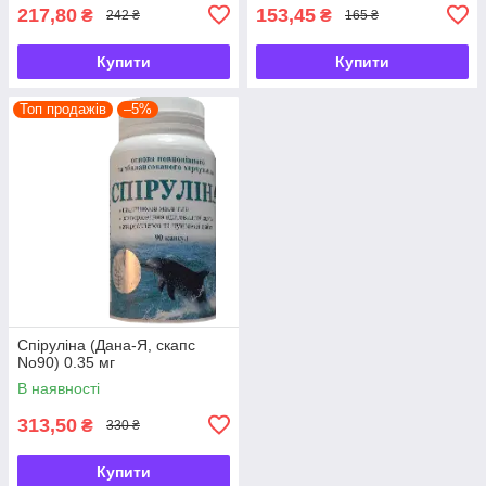
217,80
153,45
₴
₴
242 ₴
165 ₴
Купити
Купити
Топ продажів
–5%
Спіруліна (Дана-Я, скапс
No90) 0.35 мг
В наявності
313,50
₴
330 ₴
Купити