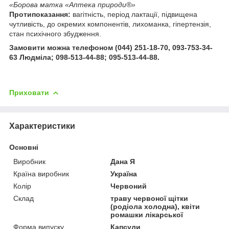
«Борова матка «Аптека природи®»
Протипоказання:
вагітність, період лактації, підвищена
чутливість, до окремих компонентів, лихоманка, гіпертензія,
стан психічного збудження.
Замовити можна телефоном (044) 251-18-70, 093-753-34-
63 Людміла; 098-513-44-88; 095-513-44-88.
Приховати
Характеристики
Основні
Виробник
Дана Я
Країна виробник
Україна
Колір
Червоний
Склад
траву червоної щітки
(родіола холодна), квіти
ромашки лікарської
Форма випуску
Капсули