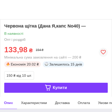
Червона щітка (Дана Я,капс No40) —
В наявності
Опт і роздріб
133,98
₴
154 ₴
Мінімальна сума замовлення на сайті — 200 ₴
Економія
20.02 ₴
Залишилось
15 днів
150 ₴
від 10 шт.
Купити
Опис
Характеристики
Доставка
Оплата
Умови п