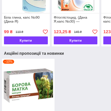
Біла глина, капс No90
Фітоглістоцид, (Дана
Фіто
(Дана-Я)
Я,капс No30) —
капс
99
123,25
123
₴
₴
110 ₴
145 ₴
Купити
Купити
Акційні пропозиції та новинки
–10%