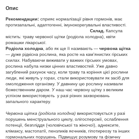
Опис
Рекомендации:
сприяє нормалізації рівня гормонів, має
протизапальні, адаптогенні, імунокорегувальні властивості.
Склад.
Капсула
містить: траву червоної щітки (родіола холодна), квіти
ромашки лікарської.
Родіола холодна
, або як ще її називають —
червона щітка
— дуже рідкісна рослина, яка росте на кам'янистих гірських
схилах. Набуваючи виживати у важких гірських умовах,
рослина набула низки цінних властивостей. Уже давно
загублений рахунок часу, коли траву та коріння цієї рослини
люди, які живуть у горах, стали використовувати як засіб для
омолодження організму. У давнину цю рослину називали
божественним даром. У наш час червону щітку з великим
успіхом використовують у разі різних захворювань
запального характеру.
Червона щітка (родіола холодна)
використовується у разі
порушень менструального циклу, олігосперсмії, ослаблення
потенції, безпліддя (чоловічської та жіночої), аднексите,
клімаксу, мастопатії, пензликів яєчників, гіпотиреозу та інших
гормональних порушень. Підвищує розумову та фізичну