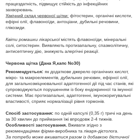
працездатність, підвищує стійкість до інфекційних
захворювань.
Хімічний склад червоної щітки:
фітостерин, органічні кислоти,
ефірні олії, флавоноїди, антоціани, дубильні речовини,
глікозиди.
Квіти ромашки лікарської
містять флавоноїди, мінеральні
солі, ситостерин. Виявляють протизапальну, спазмолітичну,
антисептичну дію, знижують алергічні реакції.
Червона щітка (Дана Я,капс No30)
Рекомендується:
як додаткове джерело органічних кислот,
мікро- та макроелементів, дубильних речовин, ефірної олії,
для загальнозміцнювальної адаптогенної дії під час станів, які
супроводжуються порушенням із боку ендокринної та імунної
системи. Має протизапальні, адаптогенні, імунокоригувальні
властивості, сприяє нормалізації рівня гормонів.
Спосіб застосування:
по одній капсулі (0,35 г) тричі на день
за 30 хвилин до приймання їжі впродовж 2-4 тижнів.
Особливості застосування.
Вживати згідно з
рекомендаціями фірми-виробника та лікаря-дієтолога.
За потреби може вживатися разом із добавкою дієтичної