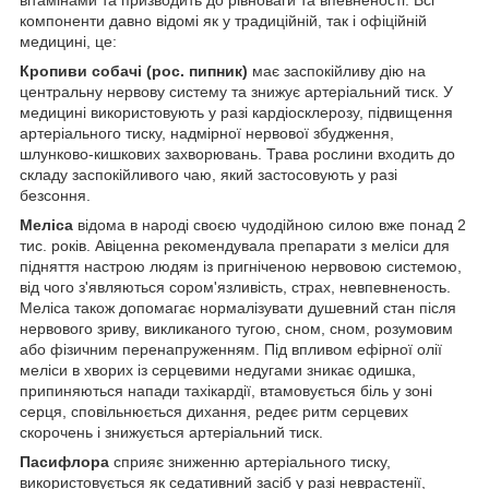
компоненти давно відомі як у традиційній, так і офіційній
медицині, це:
Кропиви собачі (рос. пипник)
має заспокійливу дію на
центральну нервову систему та знижує артеріальний тиск. У
медицині використовують у разі кардіосклерозу, підвищення
артеріального тиску, надмірної нервової збудження,
шлунково-кишкових захворювань. Трава рослини входить до
складу заспокійливого чаю, який застосовують у разі
безсоння.
Меліса
відома в народі своєю чудодійною силою вже понад 2
тис. років. Авіценна рекомендувала препарати з меліси для
підняття настрою людям із пригніченою нервовою системою,
від чого з'являються сором'язливість, страх, невпевненость.
Меліса також допомагає нормалізувати душевний стан після
нервового зриву, викликаного тугою, сном, сном, розумовим
або фізичним перенапруженням. Під впливом ефірної олії
меліси в хворих із серцевими недугами зникає одишка,
припиняються напади тахікардії, втамовується біль у зоні
серця, сповільнюється дихання, редеє ритм серцевих
скорочень і знижується артеріальний тиск.
Пасифлора
сприяє зниженню артеріального тиску,
використовується як седативний засіб у разі неврастенії,