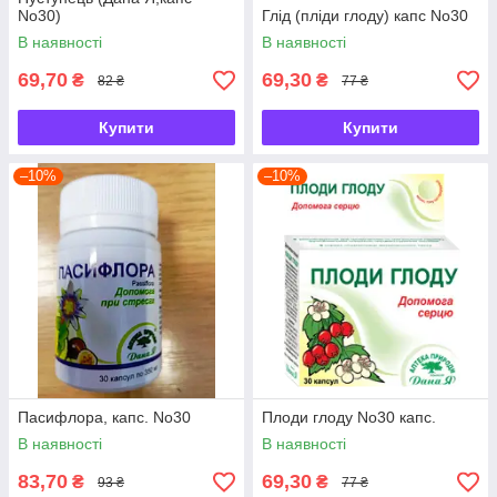
No30)
Глід (пліди глоду) капс No30
В наявності
В наявності
69,70
69,30
₴
₴
82 ₴
77 ₴
Купити
Купити
–10%
–10%
Пасифлора, капс. No30
Плоди глоду No30 капс.
В наявності
В наявності
83,70
69,30
₴
₴
93 ₴
77 ₴