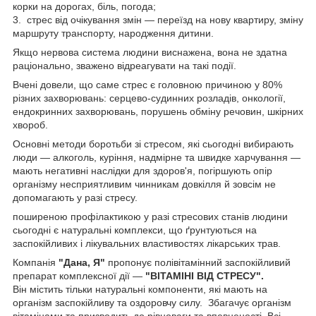
корки на дорогах, біль, погода;
3. стрес від очікування змін — переїзд на нову квартиру, зміну
маршруту транспорту, народження дитини.
Якщо нервова система людини виснажена, вона не здатна
раціонально, зважено відреагувати на такі події.
Вчені довели, що саме стрес є головною причиною у 80%
різних захворювань: серцево-судинних розладів, онкології,
ендокринних захворювань, порушень обміну речовин, шкірних
хвороб.
Основні методи боротьби зі стресом, які сьогодні вибирають
люди — алкоголь, куріння, надмірне та швидке харчування —
мають негативні наслідки для здоров'я, погіршують опір
організму несприятливим чинникам довкілля й зовсім не
допомагають у разі стресу.
поширеною профілактикою у разі стресових станів людини
сьогодні є натуральні комплекси, що ґрунтуються на
заспокійливих і лікувальних властивостях лікарських трав.
Компанія
"Дана, Я"
пропонує полівітамінний заспокійливий
препарат комплексної дії —
"ВІТАМІНІ ВІД СТРЕСУ".
Він містить тільки натуральні компоненти, які мають на
організм заспокійливу та оздоровчу силу. Збагачує організм
вітамінами та призводить до рівноваги та впевненості. Всі