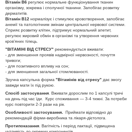
Вітамін В6
регулює нормальне функціонування тканин
організму, зокрема і сполучної тканини. Запобігає розвитку
дерматитів.
Вітамін В12
нормалізує і стимулює кровотворення, запобігає
анемії та патологічним змінам центральної нервової системи.
Сприяє розвитку клітин, підтримує нормальний апетит,
регулює жировий обмін в організмі та утворення червоних
кров'яних тілець.
"ВІТАМІНІ ВІД СТРЕСУ"
рекомендується вживати:
- для зменшення проявів надмірної нервозності, почуття
тривоги;
- для позитивного впливу на сон;
- для зменшення загальної стомлюваності.
Зручна капсульна форма
"Вітамінів від стресу"
дає змогу
завжди мати їх під рукою.
Спосіб застосування
. Вживати дорослим по 1 капсулі тричі
на день під час їди. Курс споживання — 3-4 тижні. За потреби
курс повторити 2-3 рази на рік.
Особливості застосування.
Приймати відповідно до
рекомендацій фірми-виробника та лікаря-дієтолога.
Протипоказання
. Вагітність і період лактації, підвищена
чутливість до окремих компонентів.