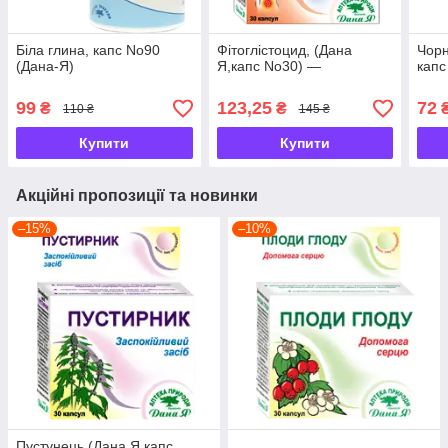
Біла глина, капс No90
Фітоглістоцид, (Дана
Чорн
(Дана-Я)
Я,капс No30) —
капс
99
123,25
72
₴
₴
110 ₴
145 ₴
Купити
Купити
Акційні пропозиції та новинки
–15%
–10%
Пустунець (Дана Я,капс