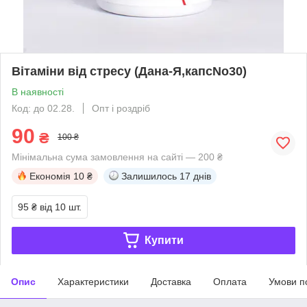
Вітаміни від стресу (Дана-Я,капсNo30)
В наявності
Код: до 02.28.
Опт і роздріб
90
₴
100 ₴
Мінімальна сума замовлення на сайті — 200 ₴
Економія
10 ₴
Залишилось
17 днів
95 ₴
від 10 шт.
Купити
Опис
Характеристики
Доставка
Оплата
Умови п