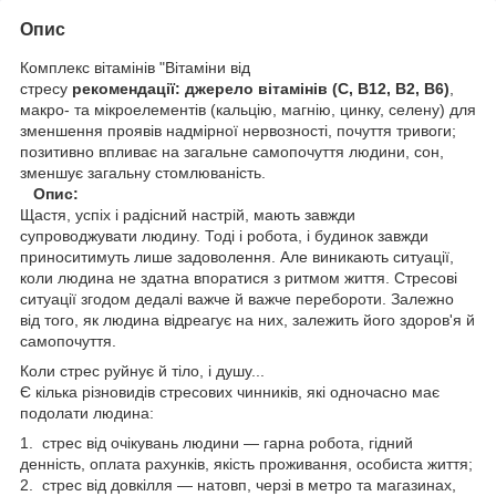
Опис
Комплекс вітамінів "Вітаміни від
стресу
рекомендації:
джерело вітамінів (С, В12, В2, В6)
,
макро- та мікроелементів (кальцію, магнію, цинку, селену) для
зменшення проявів надмірної нервозності, почуття тривоги;
позитивно впливає на загальне самопочуття людини, сон,
зменшує загальну стомлюваність.
Опис:
Щастя, успіх і радісний настрій, мають завжди
супроводжувати людину. Тоді і робота, і будинок завжди
приноситимуть лише задоволення. Але виникають ситуації,
коли людина не здатна впоратися з ритмом життя. Стресові
ситуації згодом дедалі важче й важче перебороти. Залежно
від того, як людина відреагує на них, залежить його здоров'я й
самопочуття.
Коли стрес руйнує й тіло, і душу...
Є кілька різновидів стресових чинників, які одночасно має
подолати людина:
1. стрес від очікувань людини — гарна робота, гідний
денність, оплата рахунків, якість проживання, особиста життя;
2. стрес від довкілля — натовп, черзі в метро та магазинах,