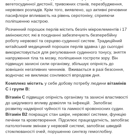
вегетосудинної дистонії, тривожних станів, перезбудження,
нервових розладів. Крім того, виявлено, що активні речовини
пасифлори впливають на рівень серотоніну, сприяючи
поліпшенню настрою.
Розчинний порошок перлів містить безліч мікроелементів і 17
амінокислот, які в поєднанні забезпечують безперебійну
роботу нервової та серцево-судинної систем. Традиційний
китайський медициний порошок перлів здавна і до сьогодні
використовується для регулювання судинного тонусу, зняття
напруження тіла та мозку, поліпшення гостроти зору. Він
підвищує захисні сили організму, збільшує опірність до
зовнішніх негативних чинників. Вживається в разі безсоння,
водночас не викликає сонливості впродовж дня.
Комплекс містить
у себе добову потребу людини
вітамінів
C і групи B:
Вітамін С
підвищує опірність організму та захисні властивості
до шкідливого впливу довкілля та інфекцій. Запобігає
розвитку надмірної чуйності та ламкості кровоносних судин.
Вітамін В2
покращує стан шкіри, нервової системи, функцію
печінки та кровотворення. Підсилює працездатність, запобігає
патологічним змінам у нервовій системі, запобігає швидкій
стомлюваності очей, порушенню синтезу гемоглобіну.