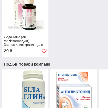
Седа-Мікс (30
мл,Фітопродукт) —
Заспокійливі краплі «для
нормалізації сну, боротьби
29
₴
зі стресом, зміцнення
органі
Подібні товари компанії