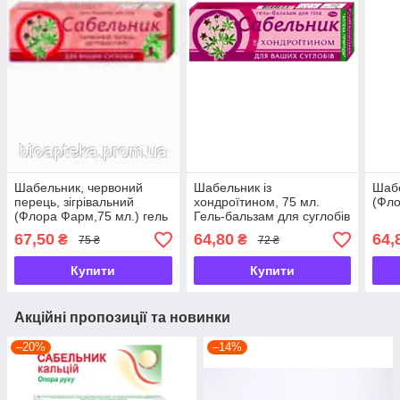
Шабельник, червоний
Шабельник із
Шабе
перець, зігрівальний
хондроїтином, 75 мл.
(Фло
(Флора Фарм,75 мл.) гель
Гель-бальзам для суглобів
бальзам
67,50
64,80
64,
₴
₴
75 ₴
72 ₴
Купити
Купити
Акційні пропозиції та новинки
–20%
–14%