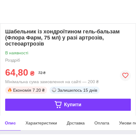
Шабельник із хондроїтином гель-бальзам
(Флора Фарм, 75 мл) у разі артрозів,
остеоартрозів
В наявності
Роздріб
64,80
₴
72 ₴
Мінімальна сума замовлення на сайті — 200 ₴
Економія
7.20 ₴
Залишилось
15 днів
Купити
Опис
Характеристики
Доставка
Оплата
Умови п