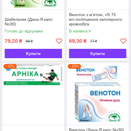
Венотон з м'ятою, г/б 75
Шабельник (Дана-Я,капс
мл.поліпшення капілярного
No30)
кровообіга
Готово до відправки
В наявності
79,20
69,30
₴
₴
88 ₴
77 ₴
Купити
Купити
–10%
–10%
Ванотон (Дана-Я,капс No30)