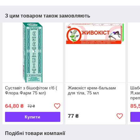
З цим товаром також замовляють
Суставіт з бішофітом г/б (
Живокіст крем-бальзам
Шабе
Флора Фарм 75 мл)
для тіла, 75 мл
Я,ка
преп
кісто
64,80
85,
₴
72 ₴
77
₴
Купити
Подібні товари компанії