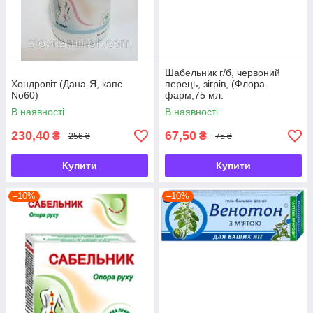
Шабельник г/б, червоний
Хондровіт (Дана-Я, капс
перець, зігрів, (Флора-
No60)
фарм,75 мл.
В наявності
В наявності
230,40
67,50
₴
₴
256 ₴
75 ₴
Купити
Купити
–10%
–10%