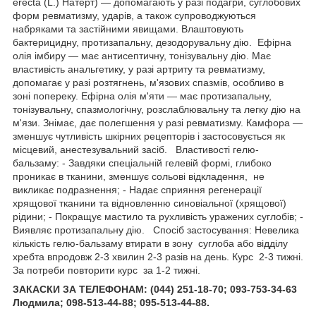
erecta (L.) Натерт) — допомагають у разі подагри, суглобових
форм ревматизму, ударів, а також супроводжуються
набряками та застійними явищами. Влаштовують
бактерицидну, протизапальну, дезодорувальну дію. Ефірна
олія імбиру — має антисептичну, тонізувальну дію. Має
властивість анальгетику, у разі артриту та ревматизму,
допомагає у разі розтягнень, м'язових спазмів, особливо в
зоні попереку. Ефірна олія м'яти — має протизапальну,
тонізувальну, спазмологічну, розслаблювальну та легку дію на
м'язи. Знімає, дає полегшення у разі ревматизму. Камфора —
зменшує чутливість шкірних рецепторів і застосовується як
місцевий, анестезувальний засіб. Властивості гелю-
бальзаму: - Завдяки спеціальній гелевій формі, глибоко
проникає в тканини, зменшує сольові відкладення, не
викликає подразнення; - Надає сприяння регенерації
хрящової тканини та відновленню синовіальної (хрящової)
рідини; - Покращує мастило та рухливість уражених суглобів; -
Виявляє протизапальну дію. Спосіб застосування: Невелика
кількість гелю-бальзаму втирати в зону суглоба або відділу
хребта впродовж 2-3 хвилин 2-3 разів на день. Курс 2-3 тижні.
За потреби повторити курс за 1-2 тижні.
ЗАКАСКИ ЗА ТЕЛЕФОНАМ: (044) 251-18-70; 093-753-34-63
Людмила; 098-513-44-88; 095-513-44-88.