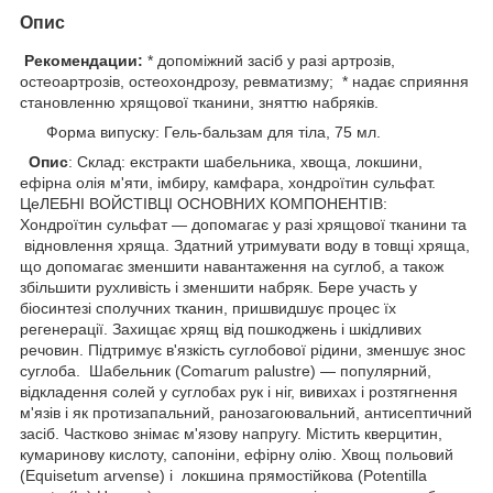
Опис
Рекомендации:
* допоміжний засіб у разі артрозів,
остеоартрозів, остеохондрозу, ревматизму; * надає сприяння
становленню хрящової тканини, зняттю набряків.
Форма випуску: Гель-бальзам для тіла, 75 мл.
Опис
: Склад: екстракти шабельника, хвоща, локшини,
ефірна олія м'яти, імбиру, камфара, хондроїтин сульфат.
ЦеЛЕБНІ ВОЙСТІВЦІ ОСНОВНИХ КОМПОНЕНТІВ:
Хондроїтин сульфат — допомагає у разі хрящової тканини та
відновлення хряща. Здатний утримувати воду в товщі хряща,
що допомагає зменшити навантаження на суглоб, а також
збільшити рухливість і зменшити набряк. Бере участь у
біосинтезі сполучних тканин, пришвидшує процес їх
регенерації. Захищає хрящ від пошкоджень і шкідливих
речовин. Підтримує в'язкість суглобової рідини, зменшує знос
суглоба. Шабельник (Comarum palustre) — популярний,
відкладення солей у суглобах рук і ніг, вивихах і розтягнення
м'язів і як протизапальний, ранозагоювальний, антисептичний
засіб. Частково знімає м'язову напругу. Містить кверцитин,
кумаринову кислоту, сапоніни, ефірну олію. Хвощ польовий
(Equisetum arvense) і локшина прямостійкова (Potentilla