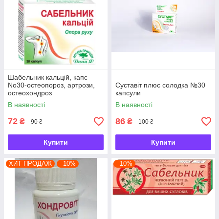
Шабельник кальцій, капс
No30-остеопороз, артрози,
Суставіт плюс солодка №30
остеохондроз
капсули
В наявності
В наявності
72
86
₴
₴
90 ₴
100 ₴
Купити
Купити
ХИТ ПРОДАЖ
–10%
–10%