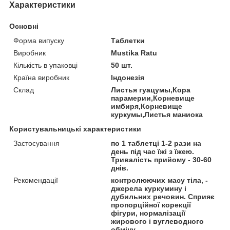
Характеристики
Основні
Форма випуску
Таблетки
Виробник
Mustika Ratu
Кількість в упаковці
50 шт.
Країна виробник
Індонезія
Склад
Листья гуацумы,Кора
парамерии,Корневище
имбиря,Корневище
куркумы,Листья маниока
Користувальницькі характеристики
Застосування
по 1 таблетці 1-2 рази на
день під час їжі з їжею.
Тривалість прийому - 30-60
днів.
Рекомендації
контролюючих масу тіла, -
джерела куркумину і
дубильних речовин. Сприяє
пропорційної корекції
фігури, нормалізації
жирового і вуглеводного
обміну.