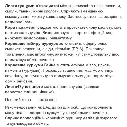
Листя гуацуми в'язолистої
містять слизові та гіркі речовини,
смоли, таніни, жирні кислоти. Сприяють зменшенню
всмоктування жирів у кишківнику. Застосовуються за ожиріння,
надмірної ваги.
Кора парамерії гладкої
містить протокатехінову кислоту, має
протизапальну дію. Використовується проти інфекційних,
ниркових захворювань, ревматизму.
Корневще імбиру пурпурового
містить ефірну олію,
смолисті речовини, ліпіди, вітаміни (РР, А). Покращує
травлення, має вітрогінну, антитоксичну, стимулювальну дію,
нормалізує обмін речовин.
Корневще куркуми Гейне
містить ефірне м'ясо, гіркоти,
пігменти (куркумін). Покращує травлення, має жовчогінну,
сечогінну, тонізувальну та стимулювальну дію, нормалізує
обмін речовин.
Листя47у їстівного
мають проносну дію (завдяки
перистальтиці кишківника).
Плоский живіт — показання
Рекомендований як БАД до їжі для осіб, що контролюють
масу тіла, — джерела куркуміну та дубильних речовин.
Сприяє пропорційній корекції фігури, нормалізації жирового
та вуглеводного обміну.