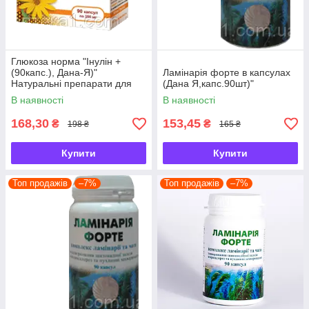
Глюкоза норма "Інулін +
(90капс.), Дана-Я)"
Ламінарія форте в капсулах
Натуральні препарати для
(Дана Я,капс.90шт)"
лікування цукрового діабету
В наявності
В наявності
168,30
153,45
₴
₴
198 ₴
165 ₴
Купити
Купити
Топ продажів
–7%
Топ продажів
–7%