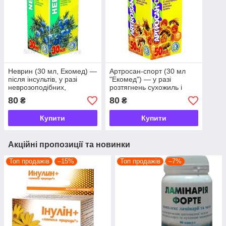
Неврин (30 мл, Екомед) —
Артросан-спорт (30 мл
після інсультів, у разі
"Екомед") — у разі
неврозоподібних,
розтягнень сухожиль і
астенічних і депресивних
м'язів
80
80
₴
₴
станів, нейроцир
Купити
Купити
Акційні пропозиції та новинки
Топ продажів
–15%
Топ продажів
–7%