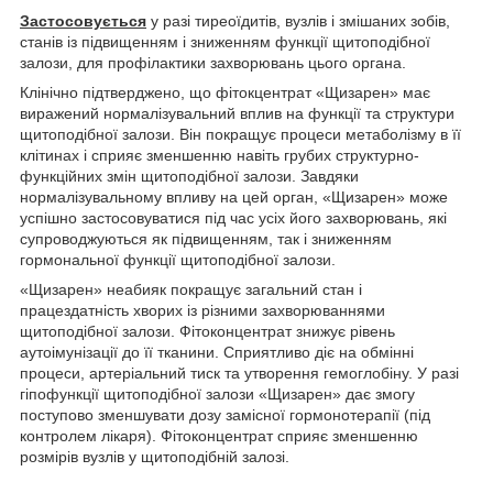
Застосовується
у разі тиреоїдитів, вузлів і змішаних зобів,
станів із підвищенням і зниженням функції щитоподібної
залози, для профілактики захворювань цього органа.
Клінічно підтверджено, що фітокцентрат «Щизарен» має
виражений нормалізувальний вплив на функції та структури
щитоподібної залози. Він покращує процеси метаболізму в її
клітинах і сприяє зменшенню навіть грубих структурно-
функційних змін щитоподібної залози. Завдяки
нормалізувальному впливу на цей орган, «Щизарен» може
успішно застосовуватися під час усіх його захворювань, які
супроводжуються як підвищенням, так і зниженням
гормональної функції щитоподібної залози.
«Щизарен» неабияк покращує загальний стан і
працездатність хворих із різними захворюваннями
щитоподібної залози. Фітоконцентрат знижує рівень
аутоімунізації до її тканини. Сприятливо діє на обмінні
процеси, артеріальний тиск та утворення гемоглобіну. У разі
гіпофункції щитоподібної залози «Щизарен» дає змогу
поступово зменшувати дозу замісної гормонотерапії (під
контролем лікаря). Фітоконцентрат сприяє зменшенню
розмірів вузлів у щитоподібній залозі.