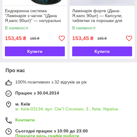
Ендокринна система
Ламінарія форте (Дана-
"Ламінарія з чагою "(Дана
Я,капс.90шт) — Капсули,
Я,капс.90шт)" — натуральні
таблетки та порошки для
препарати для лікування
схуднення
В наявності
В наявності
захворювань щит
153,45
153,45
₴
₴
165 ₴
165 ₴
Купити
Купити
Про нас
100% позитивних з 32 відгуків за рік
Працює з 30.04.2014
м. Київ
м. Київ-03134; вул. Сім"ї Сосніних, 3., Київ, Україна
Контакти
Сьогодні працює з 10:00 до 23:00
Показати весь графік роботи