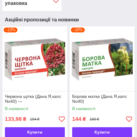
упаковка
Акційні пропозиції та новинки
–13%
–10%
Червона щітка (Дана Я,капс
Борова матка (Дана Я,капс
No40) —
No40)
В наявності
В наявності
133,98
144
₴
₴
154 ₴
160 ₴
Купити
Купити