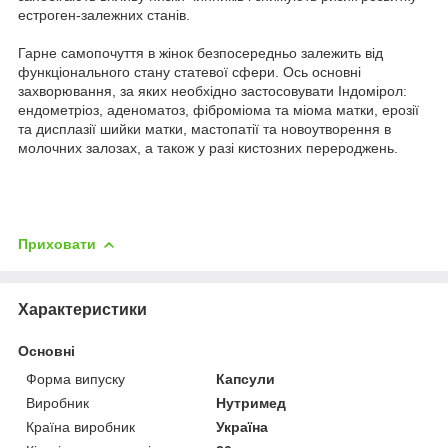
естроген-залежних станів.
Гарне самопочуття в жінок безпосередньо залежить від
функціонального стану статевої сфери. Ось основні
захворювання, за яких необхідно застосовувати Індомірол:
ендометріоз, аденоматоз, фіброміома та міома матки, ерозії
та дисплазії шийки матки, мастопатії та новоутворення в
молочних залозах, а також у разі кистозних перероджень.
Приховати
Характеристики
Основні
Форма випуску
Капсули
Виробник
Нутримед
Країна виробник
Україна