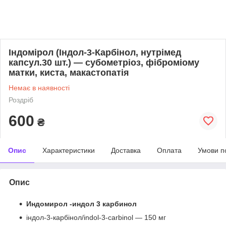
Індомірол (Індол-3-Карбінол, нутрімед
капсул.30 шт.) — субометріоз, фіброміому
матки, киста, макастопатія
Немає в наявності
Роздріб
600
₴
Опис
Характеристики
Доставка
Оплата
Умови п
Опис
Индомирол -индол 3 карбинол
індол-3-карбінол/indol-3-carbinol — 150 мг