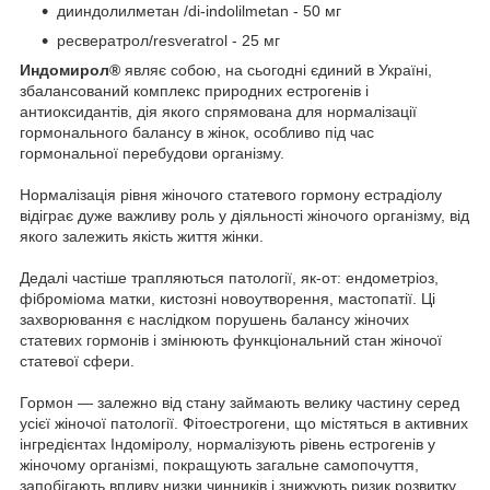
дииндолилметан /di-indolilmetan - 50 мг
ресвератрол/resveratrol - 25 мг
Индомирол®
являє собою, на сьогодні єдиний в Україні,
збалансований комплекс природних естрогенів і
антиоксидантів, дія якого спрямована для нормалізації
гормонального балансу в жінок, особливо під час
гормональної перебудови організму.
Нормалізація рівня жіночого статевого гормону естрадіолу
відіграє дуже важливу роль у діяльності жіночого організму, від
якого залежить якість життя жінки.
Дедалі частіше трапляються патології, як-от: ендометріоз,
фіброміома матки, кистозні новоутворення, мастопатії. Ці
захворювання є наслідком порушень балансу жіночих
статевих гормонів і змінюють функціональний стан жіночої
статевої сфери.
Гормон — залежно від стану займають велику частину серед
усієї жіночої патології. Фітоестрогени, що містяться в активних
інгредієнтах Індоміролу, нормалізують рівень естрогенів у
жіночому організмі, покращують загальне самопочуття,
запобігають впливу низки чинників і знижують ризик розвитку